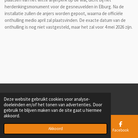
herdenkingsmonument voor de gesneuvelden in Elburg. Na de
installatie zullen de anjers worden gepoot, waarna de officiële
onthulling medio april zal plaatsvinden. De exacte datum van de
onthulling is nog niet vastgesteld, maar het zal voor 4 mei 2026 zijn.
© 2022 - 2026 MMP Elburg [Militair Meeting Point Elburg]
Deze website gebruikt cookies voor analyse-
Powered by
JouwWeb
doeleinden en/of het tonen van advertenties. Door
gebruik te blijven maken van de site gaat u hiermee
akkoord.
Akkoord
E-mailadres
Telefoonnummer
Kaart
Facebook