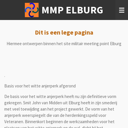
Ga
MMP ELBURG
direct
naar
de
hoofdinhoud
Dit is een lege pagina
Hiermee ontwerpen binnen het site militair meeting point Elburg
.
Basis voor het witte anjerperk afgerond
De basis voor het witte anjerperk heeft nu zijn definitieve vorm
gekregen. Smit John van Midden uit Elburg heeft in zijn smederij
met veel toewijding aan het project gewerkt. De vorm van het
anjerperk weerspiegelt die van de herdenkingsspeld voor
Veteranen. Binnenkort beginnen de werkzaamheden voor het
plaatsen van het witte anjerperk op de wal, dicht bij het