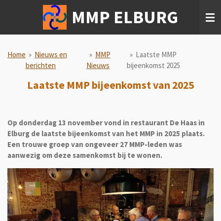
Ga
MMP ELBURG
direct
naar
de
hoofdinhoud
Home
»
Nieuws en
»
MMP
»
Laatste MMP
berichten
Nieuws
bijeenkomst 2025
Laatste MMP bijeenkomst van 2025
Op donderdag 13 november vond in restaurant De Haas in
Elburg de laatste bijeenkomst van het MMP in 2025 plaats.
Een trouwe groep van ongeveer 27 MMP-leden was
aanwezig om deze samenkomst bij te wonen.