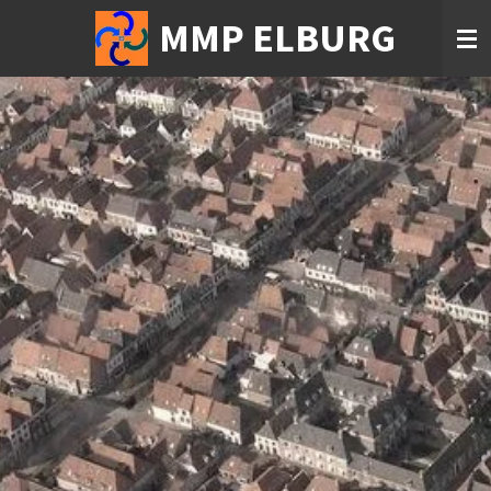
Ga
MMP ELBURG
direct
naar
de
hoofdinhoud