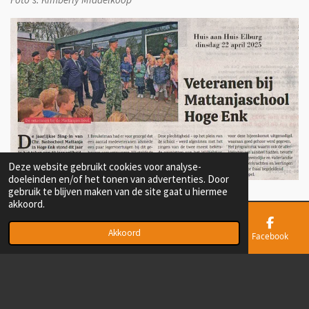
Deze website gebruikt cookies voor analyse-
doeleinden en/of het tonen van advertenties. Door
gebruik te blijven maken van de site gaat u hiermee
akkoord.
© 2022 - 2026 MMP Elburg [Militair Meeting Point Elburg]
Akkoord
E-mailadres
Telefoonnummer
Kaart
Facebook
Powered by
JouwWeb