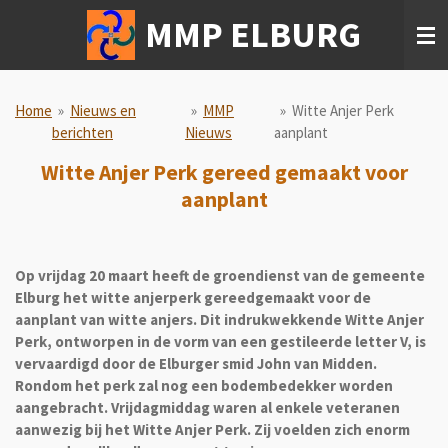
Ga
MMP ELBURG
direct
naar
de
hoofdinhoud
Home
»
Nieuws en
»
MMP
»
Witte Anjer Perk
berichten
Nieuws
aanplant
Witte Anjer Perk gereed gemaakt voor
aanplant
Op vrijdag 20 maart heeft de groendienst van de gemeente
Elburg het witte anjerperk gereedgemaakt voor de
aanplant van witte anjers. Dit indrukwekkende Witte Anjer
Perk, ontworpen in de vorm van een gestileerde letter V, is
vervaardigd door de Elburger smid John van Midden.
Rondom het perk zal nog een bodembedekker worden
aangebracht. Vrijdagmiddag waren al enkele veteranen
aanwezig bij het Witte Anjer Perk. Zij voelden zich enorm