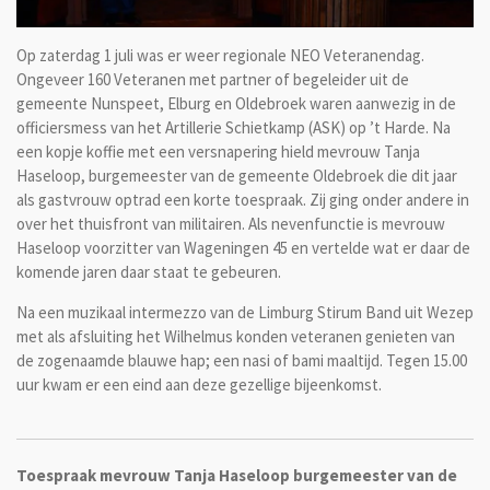
Op zaterdag 1 juli was er weer regionale NEO Veteranendag.
Ongeveer 160 Veteranen met partner of begeleider uit de
gemeente Nunspeet, Elburg en Oldebroek waren aanwezig in de
officiersmess van het Artillerie Schietkamp (ASK) op ’t Harde. Na
een kopje koffie met een versnapering hield mevrouw Tanja
Haseloop, burgemeester van de gemeente Oldebroek die dit jaar
als gastvrouw optrad een korte toespraak. Zij ging onder andere in
over het thuisfront van militairen. Als nevenfunctie is mevrouw
Haseloop voorzitter van Wageningen 45 en vertelde wat er daar de
komende jaren daar staat te gebeuren.
Na een muzikaal intermezzo van de Limburg Stirum Band uit Wezep
met als afsluiting het Wilhelmus konden veteranen genieten van
de zogenaamde blauwe hap; een nasi of bami maaltijd. Tegen 15.00
uur kwam er een eind aan deze gezellige bijeenkomst.
Toespraak mevrouw Tanja Haseloop burgemeester van de