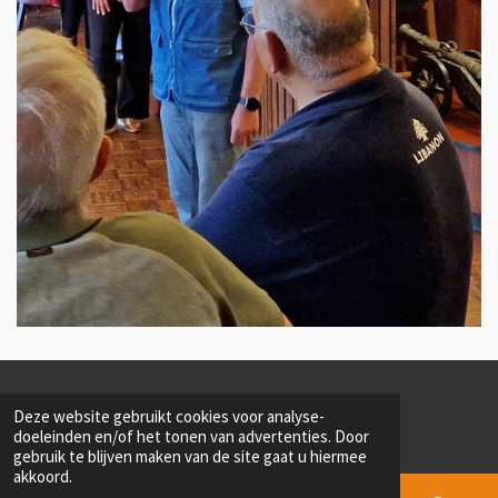
© 2022 - 2026 MMP Elburg [Militair Meeting Point Elburg]
Deze website gebruikt cookies voor analyse-
Powered by
JouwWeb
doeleinden en/of het tonen van advertenties. Door
gebruik te blijven maken van de site gaat u hiermee
akkoord.