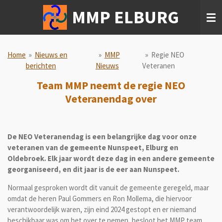
Ga
MMP ELBURG
direct
naar
de
hoofdinhoud
Home
»
Nieuws en
»
MMP
»
Regie NEO
berichten
Nieuws
Veteranen
Team MMP neemt de regie NEO
Veteranendag over
De NEO Veteranendag is een belangrijke dag voor onze
veteranen van de gemeente Nunspeet, Elburg en
Oldebroek. Elk jaar wordt deze dag in een andere gemeente
georganiseerd, en dit jaar is de eer aan Nunspeet.
Normaal gesproken wordt dit vanuit de gemeente geregeld, maar
omdat de heren Paul Gommers en Ron Mollema, die hiervoor
verantwoordelijk waren, zijn eind 2024 gestopt en er niemand
beschikbaar was om het over te nemen, besloot het MMP team,