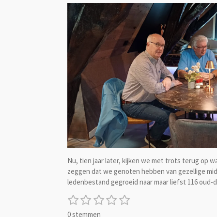
Nu, tien jaar later, kijken we met trots terug o
zeggen dat we genoten hebben van gezellige midd
ledenbestand gegroeid naar maar liefst 116 oud
1
2
3
4
5
S
R
t
s
s
s
s
s
a
0 stemmen