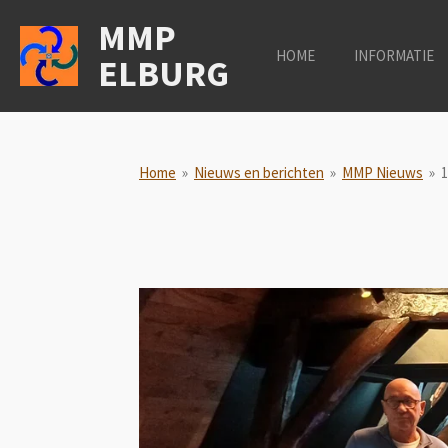
Ga
MMP
direct
HOME
INFORMATIE
ELBURG
naar
de
hoofdinhoud
Home
»
Nieuws en berichten
»
MMP Nieuws
»
1