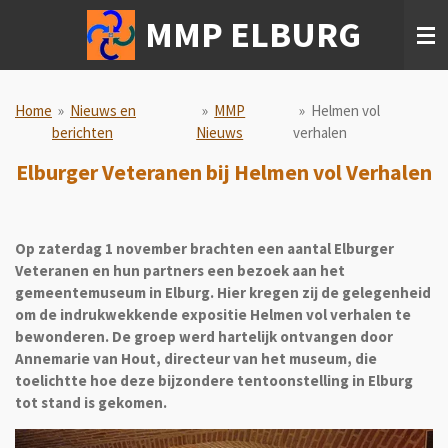
Ga
MMP ELBURG
direct
naar
de
hoofdinhoud
Home
»
Nieuws en
»
MMP
»
Helmen vol
berichten
Nieuws
verhalen
Elburger Veteranen bij Helmen vol Verhalen
Op zaterdag 1 november brachten een aantal Elburger
Veteranen en hun partners een bezoek aan het
gemeentemuseum in Elburg. Hier kregen zij de gelegenheid
om de indrukwekkende expositie Helmen vol verhalen te
bewonderen. De groep werd hartelijk ontvangen door
Annemarie van Hout, directeur van het museum, die
toelichtte hoe deze bijzondere tentoonstelling in Elburg
tot stand is gekomen.