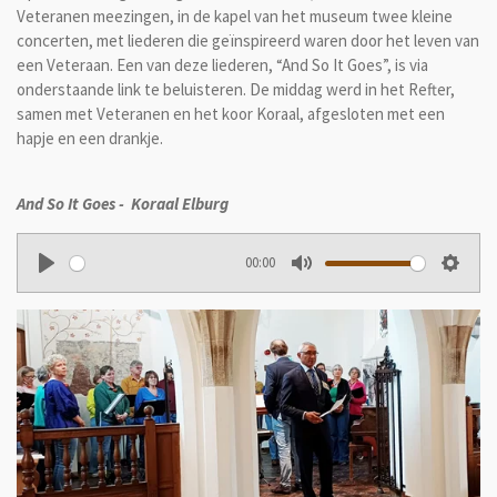
Veteranen meezingen, in de kapel van het museum twee kleine
concerten, met liederen die geïnspireerd waren door het leven van
een Veteraan. Een van deze liederen, “And So It Goes”, is via
onderstaande link te beluisteren. De middag werd in het Refter,
samen met Veteranen en het koor Koraal, afgesloten met een
hapje en een drankje.
And So It Goes - Koraal Elburg
00:00
P
M
S
l
u
e
a
t
t
y
e
t
i
n
g
s