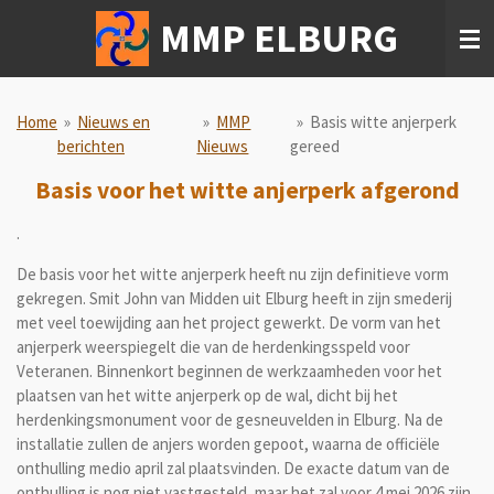
Ga
MMP ELBURG
direct
naar
de
hoofdinhoud
Home
»
Nieuws en
»
MMP
»
Basis witte anjerperk
berichten
Nieuws
gereed
Basis voor het witte anjerperk afgerond
.
De basis voor het witte anjerperk heeft nu zijn definitieve vorm
gekregen. Smit John van Midden uit Elburg heeft in zijn smederij
met veel toewijding aan het project gewerkt. De vorm van het
anjerperk weerspiegelt die van de herdenkingsspeld voor
Veteranen. Binnenkort beginnen de werkzaamheden voor het
plaatsen van het witte anjerperk op de wal, dicht bij het
herdenkingsmonument voor de gesneuvelden in Elburg. Na de
installatie zullen de anjers worden gepoot, waarna de officiële
onthulling medio april zal plaatsvinden. De exacte datum van de
onthulling is nog niet vastgesteld, maar het zal voor 4 mei 2026 zijn.