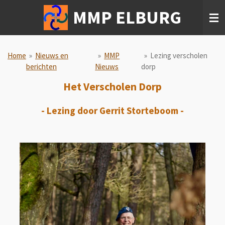
Ga
MMP ELBURG
direct
naar
de
hoofdinhoud
Home
»
Nieuws en
»
MMP
»
Lezing verscholen
berichten
Nieuws
dorp
Het Verscholen Dorp
- Lezing door Gerrit Storteboom -