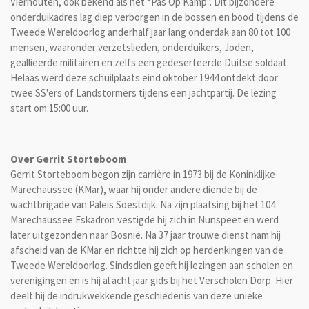
Vierhouten, ook bekend als het “Pas Op Kamp”. Dit bijzondere
onderduikadres lag diep verborgen in de bossen en bood tijdens de
Tweede Wereldoorlog anderhalf jaar lang onderdak aan 80 tot 100
mensen, waaronder verzetslieden, onderduikers, Joden,
geallieerde militairen en zelfs een gedeserteerde Duitse soldaat.
Helaas werd deze schuilplaats eind oktober 1944 ontdekt door
twee SS'ers of Landstormers tijdens een jachtpartij. De lezing
start om 15:00 uur.
Over Gerrit Storteboom
Gerrit Storteboom begon zijn carrière in 1973 bij de Koninklijke
Marechaussee (KMar), waar hij onder andere diende bij de
wachtbrigade van Paleis Soestdijk. Na zijn plaatsing bij het 104
Marechaussee Eskadron vestigde hij zich in Nunspeet en werd
later uitgezonden naar Bosnië. Na 37 jaar trouwe dienst nam hij
afscheid van de KMar en richtte hij zich op herdenkingen van de
Tweede Wereldoorlog. Sindsdien geeft hij lezingen aan scholen en
verenigingen en is hij al acht jaar gids bij het Verscholen Dorp. Hier
deelt hij de indrukwekkende geschiedenis van deze unieke