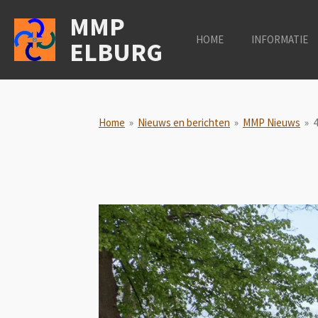
Ga
MMP
direct
HOME
INFORMATIE
ELBURG
naar
de
hoofdinhoud
Home
»
Nieuws en berichten
»
MMP Nieuws
»
4