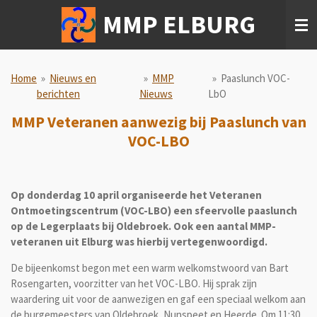
Ga
MMP ELBURG
direct
naar
de
hoofdinhoud
Home
»
Nieuws en
»
MMP
»
Paaslunch VOC-
berichten
Nieuws
LbO
MMP Veteranen aanwezig bij Paaslunch van
VOC-LBO
Op donderdag 10 april organiseerde het Veteranen
Ontmoetingscentrum (VOC-LBO) een sfeervolle paaslunch
op de Legerplaats bij Oldebroek. Ook een aantal MMP-
veteranen uit Elburg was hierbij vertegenwoordigd.
De bijeenkomst begon met een warm welkomstwoord van Bart
Rosengarten, voorzitter van het VOC-LBO. Hij sprak zijn
waardering uit voor de aanwezigen en gaf een speciaal welkom aan
de burgemeesters van Oldebroek, Nunspeet en Heerde. Om 11:30