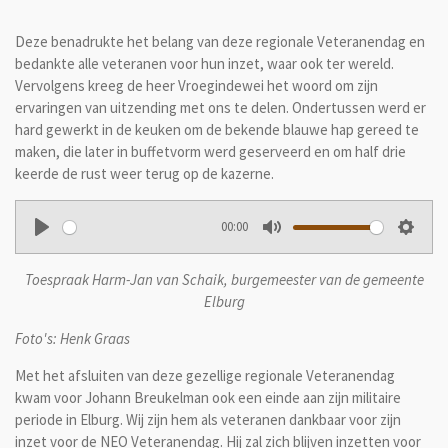
Deze benadrukte het belang van deze regionale Veteranendag en
bedankte alle veteranen voor hun inzet, waar ook ter wereld.
Vervolgens kreeg de heer Vroegindewei het woord om zijn
ervaringen van uitzending met ons te delen. Ondertussen werd er
hard gewerkt in de keuken om de bekende blauwe hap gereed te
maken, die later in buffetvorm werd geserveerd en om half drie
keerde de rust weer terug op de kazerne.
00:00
P
M
S
l
u
e
Toespraak Harm-Jan van Schaik, burgemeester van de gemeente
a
t
t
Elburg
y
e
t
Foto's: Henk Graas
i
n
Met het afsluiten van deze gezellige regionale Veteranendag
kwam voor Johann Breukelman ook een einde aan zijn militaire
g
periode in Elburg. Wij zijn hem als veteranen dankbaar voor zijn
s
inzet voor de NEO Veteranendag. Hij zal zich blijven inzetten voor