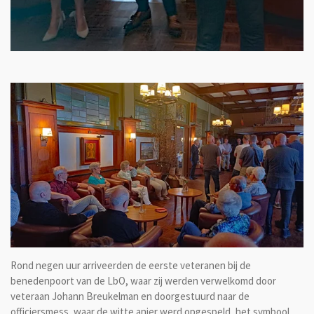
Rond negen uur arriveerden de eerste veteranen bij de
benedenpoort van de LbO, waar zij werden verwelkomd door
veteraan Johann Breukelman en doorgestuurd naar de
officiersmess, waar de witte anjer werd opgespeld, het symbool