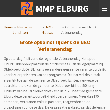
Ga
MMP ELBURG
direct
naar
de
hoofdinhoud
Home
»
Nieuws en
»
MMP
»
Grote opkomst NEO
berichten
Nieuws
Veteranendag
Grote opkomst tijdens de NEO
Veteranendag
Op zaterdag 4 juli vond de regionale Veteranendag Nunspeet-
Elburg-Oldebroek plaats in de officiersmess van de legerplaats bij
Oldebroek (LbO). Elk jaar is een andere gemeente verantwoordelijk
voor het organiseren van het programma. Dit jaar viel deze taak
eigenlijk toe aan de gemeente Oldebroek. Echter, vanwege de
betrokkenheid van de gemeente Oldebroek bij het 150-jarig
jubileum van het artillerieschietkamp in 2027, heeft de gemeente
Elburg deze verantwoordelijkheid overgenomen. Meer dan 130
personen, veteranen en hun partners, reageerden op de
uitnodiging voor deze dag. De organisatie is dankbaar dat defensie