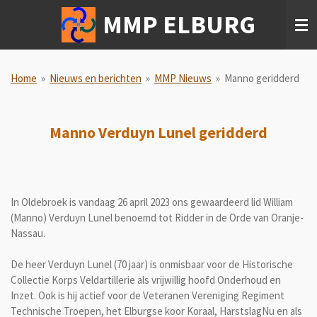
Ga
MMP ELBURG
direct
naar
de
hoofdinhoud
Home
»
Nieuws en berichten
»
MMP Nieuws
»
Manno geridderd
Manno Verduyn Lunel geridderd
In Oldebroek is vandaag 26 april 2023 ons gewaardeerd lid William
(Manno) Verduyn Lunel benoemd tot Ridder in de Orde van Oranje-
Nassau.
De heer Verduyn Lunel (70 jaar) is onmisbaar voor de Historische
Collectie Korps Veldartillerie als vrijwillig hoofd Onderhoud en
Inzet. Ook is hij actief voor de Veteranen Vereniging Regiment
Technische Troepen, het Elburgse koor Koraal, HarstslagNu en als