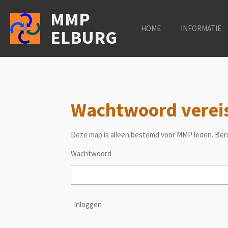
Ga
MMP
direct
HOME
INFORMATIE
ELBURG
naar
de
hoofdinhoud
Wachtwoord verei
Deze map is alleen bestemd voor MMP leden. Ben
Wachtwoord
Inloggen