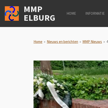
Ga
MMP
direct
HOME
INFORMATIE
ELBURG
naar
de
hoofdinhoud
Home
»
Nieuws en berichten
»
MMP Nieuws
»
4