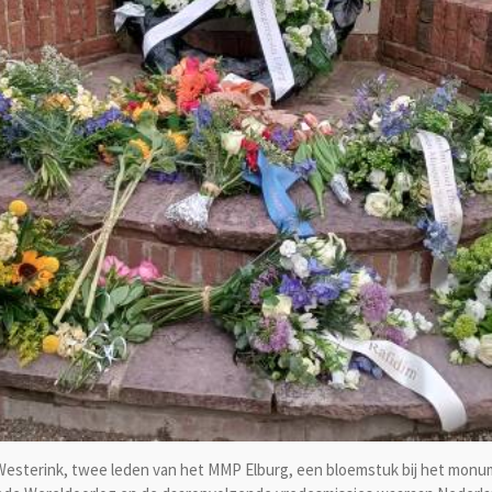
 Westerink, twee leden van het MMP Elburg, een bloemstuk bij het monum