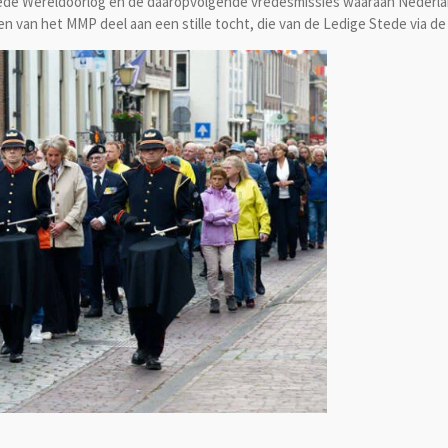
ede Wereldoorlog en de daaropvolgende vredesmissies waaraan Nederla
 van het MMP deel aan een stille tocht, die van de Ledige Stede via d