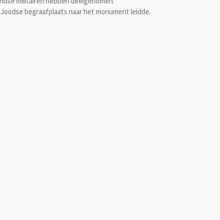
ndse militairen hebben deelgenomen.
e Joodse begraafplaats naar het monument leidde.