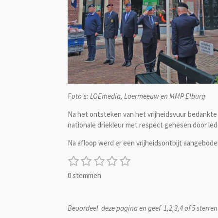
F
oto's: LOEmedia, Loermeeuw en MMP Elburg
Na het ontsteken van het vrijheidsvuur bedankte
nationale driekleur met respect gehesen door led
Na afloop werd er een vrijheidsontbijt aangebode
1
2
3
4
5
S
R
t
s
s
s
s
s
a
0 stemmen
e
t
t
t
t
t
t
m
i
e
e
e
e
e
m
n
r
r
r
r
r
e
Beoordeel deze pagina en geef 1,2,3,4 of 5 sterren
g
n