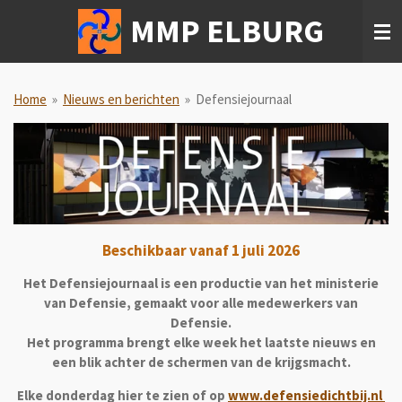
Ga
MMP ELBURG
direct
naar
de
hoofdinhoud
Home
»
Nieuws en berichten
»
Defensiejournaal
Beschikbaar vanaf 1 juli 2026
Het Defensiejournaal is een productie van het ministerie
van Defensie, gemaakt voor alle medewerkers van
Defensie.
Het programma brengt elke week het laatste nieuws en
een blik achter de schermen van de krijgsmacht.
Elke donderdag hier te zien of op
www.defensiedichtbij.nl