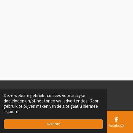
© 2022 - 2026 MMP Elburg [Militair Meeting Point Elburg]
Deze website gebruikt cookies voor analyse-
Powered by
JouwWeb
doeleinden en/of het tonen van advertenties. Door
gebruik te blijven maken van de site gaat u hiermee
akkoord.
Akkoord
E-mailadres
Telefoonnummer
Kaart
Facebook