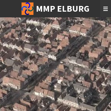
Ga
MMP ELBURG
direct
naar
de
hoofdinhoud