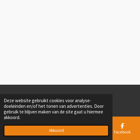
© 2022 - 2026 MMP Elburg [Militair Meeting Point Elburg]
Deze website gebruikt cookies voor analyse-
Powered by
JouwWeb
doeleinden en/of het tonen van advertenties. Door
gebruik te blijven maken van de site gaat u hiermee
akkoord.
Akkoord
E-mailadres
Telefoonnummer
Kaart
Facebook