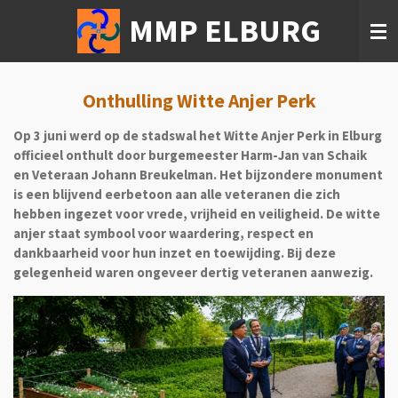
Ga
MMP ELBURG
direct
naar
de
hoofdinhoud
Onthulling Witte Anjer Perk
Op 3 juni werd op de stadswal het Witte Anjer Perk in Elburg
officieel onthult door burgemeester Harm-Jan van Schaik
en Veteraan Johann Breukelman. Het bijzondere monument
is een blijvend eerbetoon aan alle veteranen die zich
hebben ingezet voor vrede, vrijheid en veiligheid. De witte
anjer staat symbool voor waardering, respect en
dankbaarheid voor hun inzet en toewijding. Bij deze
gelegenheid waren ongeveer dertig veteranen aanwezig.